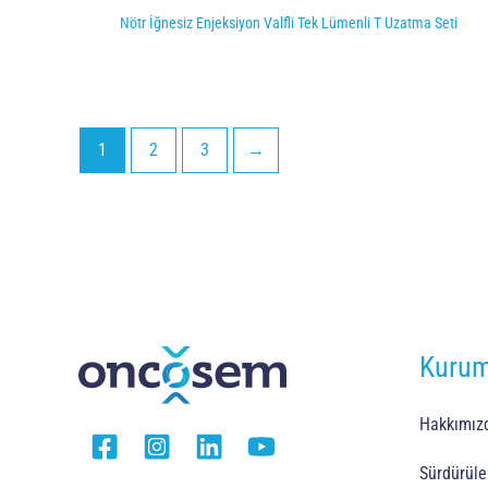
Nötr İğnesiz Enjeksiyon Valfli Tek Lümenli T Uzatma Seti
1
2
3
→
Kurum
Hakkımız
Sürdürüleb