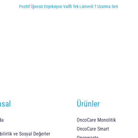
Pozitif İğnesiz Enjeksiyon Valfli Tek Lümenli T Uzatma Seti
sal
Ürünler
da
OncoCare Monolitik
OncoCare Smart
ilirlik ve Sosyal Değerler
Oncowaste