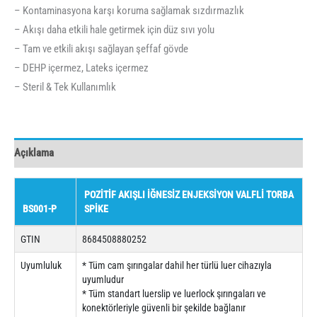
– Kontaminasyona karşı koruma sağlamak sızdırmazlık
– Akışı daha etkili hale getirmek için düz sıvı yolu
– Tam ve etkili akışı sağlayan şeffaf gövde
– DEHP içermez, Lateks içermez
– Steril & Tek Kullanımlık
Açıklama
POZİTİF AKIŞLI İĞNESİZ ENJEKSİYON VALFLİ TORBA
BS001-P
SPİKE
GTIN
8684508880252
Uyumluluk
* Tüm cam şırıngalar dahil her türlü luer cihazıyla
uyumludur
* Tüm standart luerslip ve luerlock şırıngaları ve
konektörleriyle güvenli bir şekilde bağlanır