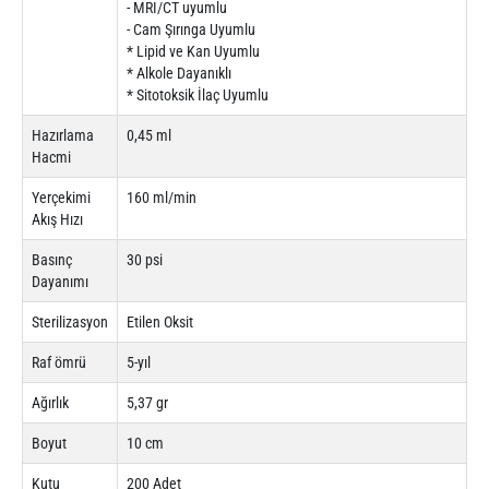
- MRI/CT uyumlu
- Cam Şırınga Uyumlu
* Lipid ve Kan Uyumlu
* Alkole Dayanıklı
* Sitotoksik İlaç Uyumlu
Hazırlama
0,45 ml
Hacmi
Yerçekimi
160 ml/min
Akış Hızı
Basınç
30 psi
Dayanımı
Sterilizasyon
Etilen Oksit
Raf ömrü
5-yıl
Ağırlık
5,37 gr
Boyut
10 cm
Kutu
200 Adet