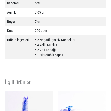
Raf ömrü
5-yıl
Ağırlık
7,05 gr
Boyut
7 cm
Kutu
200 adet
Ürün Bileşenleri
* 2-Negatif İğnesiz Konnektör
* 3 Yollu Musluk
* 2 Valf Kapağı
* 1 Hidrofobik Kapak
İlgili ürünler