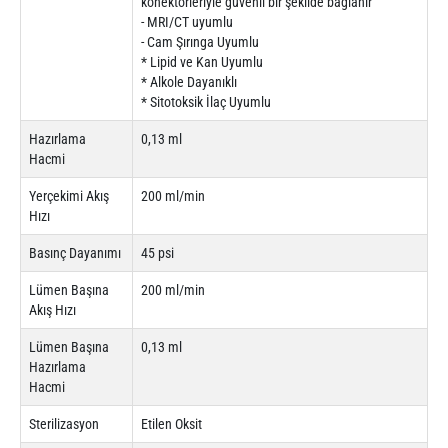
konektörleriyle güvenli bir şekilde bağlanır
- MRI/CT uyumlu
- Cam Şırınga Uyumlu
* Lipid ve Kan Uyumlu
* Alkole Dayanıklı
* Sitotoksik İlaç Uyumlu
Hazırlama
0,13 ml
Hacmi
Yerçekimi Akış
200 ml/min
Hızı
Basınç Dayanımı
45 psi
Lümen Başına
200 ml/min
Akış Hızı
Lümen Başına
0,13 ml
Hazırlama
Hacmi
Sterilizasyon
Etilen Oksit