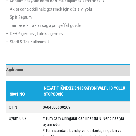
– Kontaminasyona karşı koruma sağlamak sızdırmazlık
– Akışı daha etkili hale getirmek için düz sıvı yolu
– Split Septum
– Tam ve etkili akışı sağlayan şeffaf gövde
– DEHP içermez, Lateks içermez
– Steril & Tek Kullanımlık
Açıklama
NEGATİF İĞNESİZ ENJEKSİYON VALFLİ 3-YOLLU
S001-NG
STOPCOCK
GTIN
8684508880269
Uyumluluk
* Tüm cam şırıngalar dahil her türlü luer cihazıyla
uyumludur
* Tüm standart luerslip ve luerlock şırıngaları ve